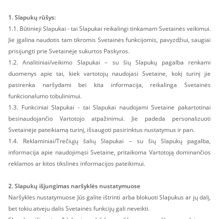
1. Slapukų rūšys:
1.1. Būtinieji Slapukai - tai Slapukai reikalingi tinkamam Svetainės veikimui.
Jie įgalina naudotis tam tikromis Svetainės funkcijomis, pavyzdžiui, saugiai
prisijungti prie Svetainėje sukurtos Paskyros.
1.2. Analitiniai/veikimo Slapukai – su šių Slapukų pagalba renkami
duomenys apie tai, kiek vartotojų naudojasi Svetaine, kokį turinį jie
pasirenka naršydami bei kita informacija, reikalinga Svetainės
funkcionalumo tobulinimui.
1.3. Funkciniai Slapukai - tai Slapukai naudojami Svetaine pakartotinai
besinaudojančio Vartotojo atpažinimui. Jie padeda personalizuoti
Svetainėje pateikiamą turinį, išsaugoti pasirinktus nustatymus ir pan.
1.4. Reklaminiai/Trečiųjų šalių Slapukai – su šių Slapukų pagalba,
informacija apie naudojimąsi Svetaine, pritaikoma Vartotoją dominančios
reklamos ar kitos tikslinės informacijos pateikimui.
2. Slapukų išjungimas naršyklės nustatymuose
Naršyklės nustatymuose Jūs galite ištrinti arba blokuoti Slapukus ar jų dalį,
bet tokiu atveju dalis Svetainės funkcijų gali neveikti.