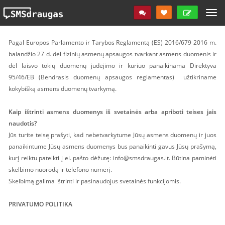
Pagal Europos Parlamento ir Tarybos Reglamentą (ES) 2016/679 2016 m.
balandžio 27 d. dėl fizinių asmenų apsaugos tvarkant asmens duomenis ir
dėl laisvo tokių duomenų judėjimo ir kuriuo panaikinama Direktyva
95/46/EB (Bendrasis duomenų apsaugos reglamentas) užtikriname
kokybišką asmens duomenų tvarkymą.
Kaip ištrinti asmens duomenys iš svetainės arba apriboti teises jais
naudotis?
Jūs turite teisę prašyti, kad nebetvarkytume Jūsų asmens duomenų ir juos
panaikintume Jūsų asmens duomenys bus panaikinti gavus Jūsų prašymą,
kurį reiktu pateikti į el. pašto dėžutę: info@smsdraugas.lt. Būtina paminėti
skelbimo nuorodą ir telefono numerį.
Skelbimą galima ištrinti ir pasinaudojus svetainės funkcijomis.
PRIVATUMO POLITIKA