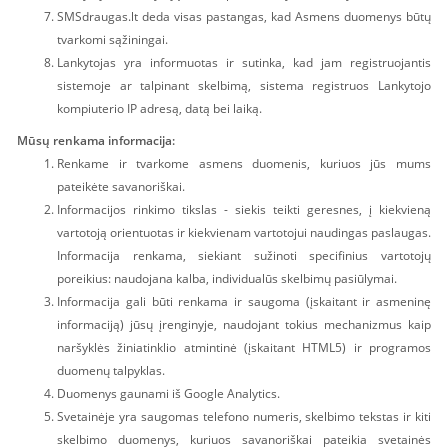
SMSdraugas.lt deda visas pastangas, kad Asmens duomenys būtų
tvarkomi sąžiningai.
Lankytojas yra informuotas ir sutinka, kad jam registruojantis
sistemoje ar talpinant skelbimą, sistema registruos Lankytojo
kompiuterio IP adresą, datą bei laiką.
Mūsų renkama informacija:
Renkame ir tvarkome asmens duomenis, kuriuos jūs mums
pateikėte savanoriškai.
Informacijos rinkimo tikslas - siekis teikti geresnes, į kiekvieną
vartotoją orientuotas ir kiekvienam vartotojui naudingas paslaugas.
Informacija renkama, siekiant sužinoti specifinius vartotojų
poreikius: naudojana kalba, individualūs skelbimų pasiūlymai.
Informacija gali būti renkama ir saugoma (įskaitant ir asmeninę
informaciją) jūsų įrenginyje, naudojant tokius mechanizmus kaip
naršyklės žiniatinklio atmintinė (įskaitant HTML5) ir programos
duomenų talpyklas.
Duomenys gaunami iš Google Analytics.
Svetainėje yra saugomas telefono numeris, skelbimo tekstas ir kiti
skelbimo duomenys, kuriuos savanoriškai pateikia svetainės