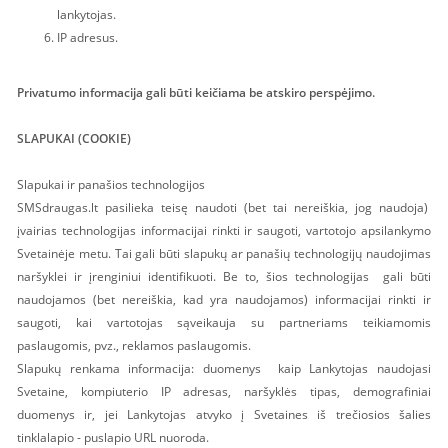
lankytojas.
IP adresus.
Privatumo informacija gali būti keičiama be atskiro perspėjimo.
SLAPUKAI (COOKIE)
Slapukai ir panašios technologijos
SMSdraugas.lt pasilieka teisę naudoti (bet tai nereiškia, jog naudoja)
įvairias technologijas informacijai rinkti ir saugoti, vartotojo apsilankymo
Svetainėje metu. Tai gali būti slapukų ar panašių technologijų naudojimas
naršyklei ir įrenginiui identifikuoti. Be to, šios technologijas gali būti
naudojamos (bet nereiškia, kad yra naudojamos) informacijai rinkti ir
saugoti, kai vartotojas sąveikauja su partneriams teikiamomis
paslaugomis, pvz., reklamos paslaugomis.
Slapukų renkama informacija: duomenys kaip Lankytojas naudojasi
Svetaine, kompiuterio IP adresas, naršyklės tipas, demografiniai
duomenys ir, jei Lankytojas atvyko į Svetaines iš trečiosios šalies
tinklalapio - puslapio URL nuoroda.