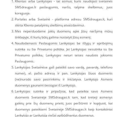
Klientas arba Lankytojas - tai asmuo, kuris naudojasi svetainės
SMSdraugas.lt paslaugomis, naršo, talpina skelbimus, juos
koreguoja.
Portalas arba Svetainė - platforma adresu SMSdraugas.lt, kuri
skirta Kliento patalpintų skelbimų atvaizdavimui.
Mes neperduodame jokių duomenų apie Jūsų naršymą mūsų
tinklapyje, iš kurių būtų galima nustatyti Jūsų asmenį.
Naudodamasis Paslaugomis Lankytojas be išlygų ir apribojimų
sutinka su šia Privatumo politika. Jei Lankytojas nesutinka su šia
Privatumo politika, Lankytojas neturi teisės naudotis jokiomis
Paslaugomis.
Lankytojas Svetainėse gali pateikti savo vardą, pavardę, telefono
numerį, el. pašto adresą ir pan. Lankytojas šiuos duomenis
(ne)nurodo savo pasirinkimu ir iniciatyva. Lankytojo Asmens
duomenys gaunami tiesiogiai iš Lankytojo.
Lankytojas sutinka ir pripažįsta, kad pateikia savo Asmens
duomenis Svetainėje SMSdraugas.lt tam, kad tretieji asmenys
galėtų prie šių duomenų prieiti, juos peržiūrėti ir kopijuoti, kai
duomenys pateikiami Svetainėje SMSdraugas.lt kaip kontaktiniai
Lankytojo ar Lankytoją viešai apibūdinantys duomenys.