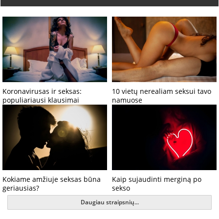
Koronavirusas ir seksas:
10 vietų nerealiam seksui tavo
populiariausi klausimai
namuose
Kokiame amžiuje seksas būna
Kaip sujaudinti merginą po
geriausias?
sekso
Daugiau straipsnių...