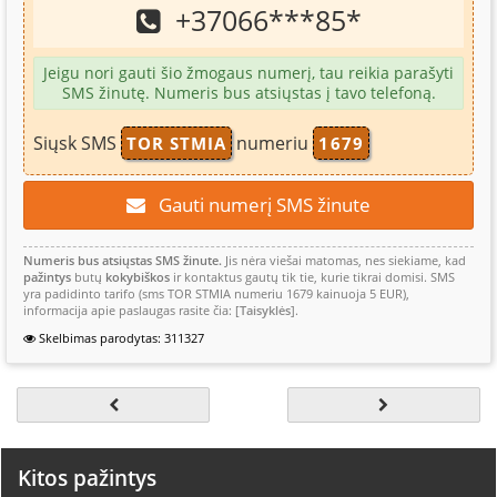
+37066
***
85
*
Jeigu nori gauti šio žmogaus numerį, tau reikia parašyti
SMS žinutę. Numeris bus atsiųstas į tavo telefoną.
Siųsk SMS
numeriu
TOR STMIA
1679
Gauti numerį SMS žinute
Numeris bus atsiųstas SMS žinute.
Jis nėra viešai matomas, nes siekiame, kad
pažintys
butų
kokybiškos
ir kontaktus gautų tik tie, kurie tikrai domisi. SMS
yra padidinto tarifo (sms TOR STMIA numeriu 1679 kainuoja 5 EUR),
informacija apie paslaugas rasite čia: [
Taisyklės
].
Skelbimas parodytas: 311327
Kitos pažintys