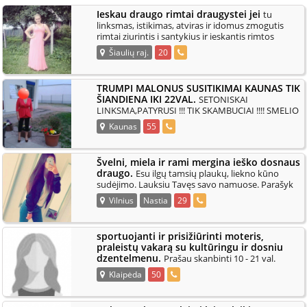
Ieskau draugo rimtai draugystei jei
tu
linksmas, istikimas, atviras ir idomus zmogutis
rimtai ziurintis i santykius ir ieskantis rimtos
.
drauges rastelk pabendra
Šiaulių raj.
20
TRUMPI MALONUS SUSITIKIMAI KAUNAS TIK
ŠIANDIENA IKI 22VAL.
SETONISKAI
LINKSMA,PATYRUSI !!! TIK SKAMBUCIAI !!!! SMELIO
.
DEZEJE NEBEZAIDZIU
Kaunas
55
Švelni, miela ir rami mergina ieško dosnaus
draugo.
Esu ilgų tamsių plaukų, liekno kūno
sudėjimo. Lauksiu Tavęs savo namuose. Parašyk
.
man. Foto mano.
Vilnius
Nastia
29
sportuojanti ir prisižiūrinti moteris,
praleistų vakarą su kultūringu ir dosniu
dzentelmenu.
Prašau skanbinti 10 - 21 val.
.
Laukiu tik konkrečių pasiūlymų.
Klaipėda
50