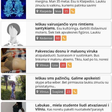
mergina. Man 35 metai. Esu is Klaipedos. Laukiu
zinuciu is vaikinu, kuriems patinka savimi
.
pasitikincios rubuiliukes ;)
Klaipėda
Ieva
35
Ieškau vairuojančio vyro rimtiems
santykiams.
Esu kultūringa, darbšti išsilavinusi
moteris. Šiek tiek apvalesnės figūros. Laukiu
.
žinučių su prisistatymais. Į ne
Kėdainiai
60
Pakvesciau dosnu ir maluonų viruka
atsipalaiduoti. Susirasom ir susitinkam. Bus
linksma ir malonu abiems. Tikiu, kad po to, noresi
.
pas mane uzsukti dazniau.
Vilnius
Liza
20
Ieškau sms pažinčių. Galime apsikeisti
skype arba wiber. Bet pirmiausia laukiu zinuciu su
.
prisistatymu.
Vilnius
Svajūnė
23
Labukas , miela studente liudi atvaziavusi i
Vilniu.
Kas noretu pakelti nuotaikele?parasyk