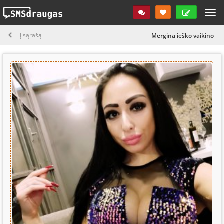
2
Į sąrašą
Mergina ieško vaikino