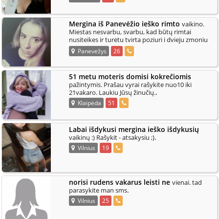
Mergina iš Panevėžio ieško rimto
vaikino.
Miestas nesvarbu, svarbu, kad būtų rimtai
nusiteikes ir turėtu tvirta poziuri i dvieju zmoniu
.
santykius. Laukiu Jusu s
Panevėžys
26
51 metu moteris domisi kokrečiomis
pažintymis. Prašau vyrai rašykite nuo10 iki
.
21vakaro. Laukiu Jūsų žinučių.
Klaipėda
51
Labai išdykusi mergina ieško išdykusių
.
vaikinų :) Rašykit - atsakysiu ;)
Vilnius
19
norisi rudens vakarus leisti ne
vienai. tad
.
parasykite man sms
Vilnius
25