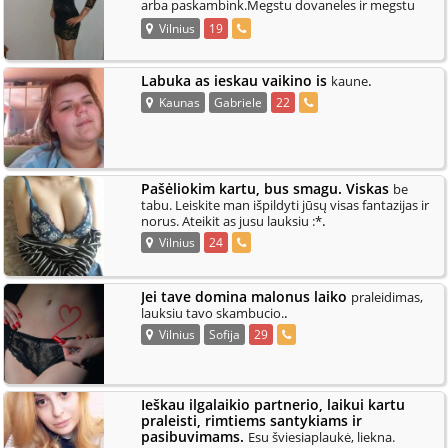
arba paskambink.Megstu dovaneles ir megstu
.
atsidekoti.
Vilnius
19
Labuka as ieskau vaikino is
.
kaune
Kaunas
Gabriele
22
Pašėliokim kartu, bus smagu. Viskas
be
tabu. Leiskite man išpildyti jūsų visas fantazijas ir
.
norus. Ateikit as jusu lauksiu :*
Vilnius
24
Jei tave domina malonus laiko
praleidimas,
.
lauksiu tavo skambucio.
Vilnius
Sofija
29
Ieškau ilgalaikio partnerio, laikui kartu
praleisti, rimtiems santykiams ir
pasibuvimams.
Esu šviesiaplaukė, liekna.