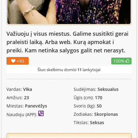
Važiuoju į visus miestus. Galime susitikti gerai
praleisti laiką. Arba web. Kurą apmokat i
preiki. Kam netinka salygos galit net nerasyt.
+90
100%
Šiuo skelbimu domisi
11
lankytojai
Vardas:
VIka
Sudėjimas:
Seksualus
Amžius:
23
Ūgis (cm):
170
Miestas:
Panevėžys
Svoris (kg):
50
Zodiakas:
Skorpionas
Naudoju (APP):
Tikslas:
Seksas