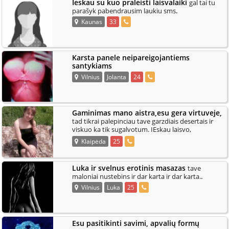
Ieskau su kuo praleisti laisvalaiki
gal tai tu
.
parašyk pabendrausim laukiu sms
Kaunas
33
Karsta panele neipareigojantiems
santykiams
Vilnius
Jolanta
24
Gaminimas mano aistra,esu gera virtuveje,
tad tikrai palepinciau tave garzdiais desertais ir
viskuo ka tik sugalvotum. IEskau laisvo,
.
bendraujancio vaikino nuo
Klaipėda
25
Luka ir svelnus erotinis masazas
tave
.
maloniai nustebins ir dar karta ir dar karta.
Vilnius
Luka
25
Esu pasitikinti savimi, apvalių formų