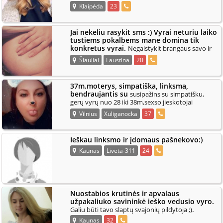
.
Lauksiu žinučių.
Klaipėda
23
Jai nekeliu rasykit sms :) Vyrai neturiu laiko
tustiems pokalbems mane domina tik
konkretus vyrai.
Negaistykit brangaus savo ir
.
mano laiko :)
Šiauliai
Faustina
20
37m.moterys, simpatiška, linksma,
bendraujantis su
susipažins su simpatišku,
gerų vyrų nuo 28 iki 38m,sexso jieskotojai
.
nevarykit,nedominat
Vilnius
Xuliganocka
37
Ieškau linksmo ir įdomaus pašnekovo:)
Kaunas
Liveta-311
24
Nuostabios krutinės ir apvalaus
užpakaliuko savininkė ieško vedusio vyro.
.
Galiu būti tavo slaptų svajonių pildytoja ;)
Kaunas
32