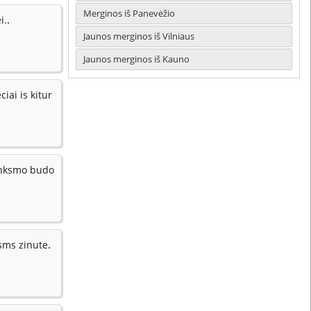
Merginos iš Panevėžio
.
i.
Jaunos merginos iš Vilniaus
Jaunos merginos iš Kauno
ciai is kitur
linksmo budo
.
 sms zinute