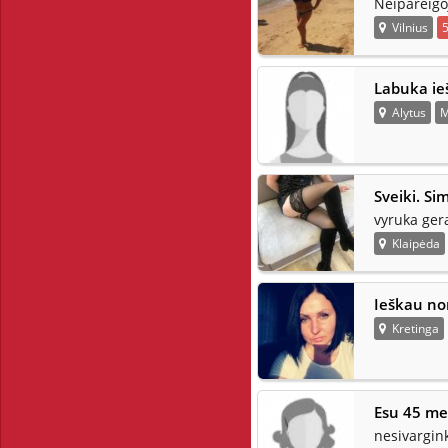
Neipareigoj
Vilnius
Labuka ie
Alytus
M
Sveiki. Si
vyruka gera
Klaipėda
Ieškau no
Kretinga
Esu 45 me
nesivargink