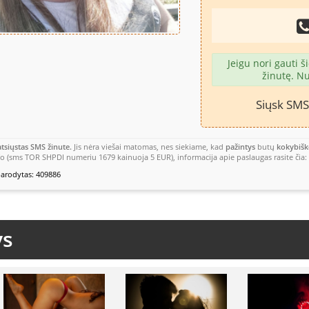
Jeigu nori gauti 
žinutę. Nu
Siųsk SM
tsiųstas SMS žinute.
Jis nėra viešai matomas, nes siekiame, kad
pažintys
butų
kokybišk
fo (sms TOR SHPDI numeriu 1679 kainuoja 5 EUR), informacija apie paslaugas rasite čia: 
arodytas: 409886
ys