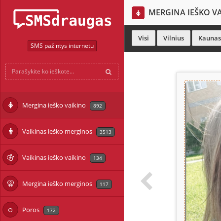
MERGINA IEŠKO V
Visi
Vilnius
Kaunas
SMS pažintys internetu
Mergina ieško vaikino
892
Vaikinas ieško merginos
3513
Vaikinas ieško vaikino
134
Mergina ieško merginos
117
Poros
172