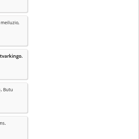
 meiluzio,
 tvarkingo.
ų.
Butu
.
sms