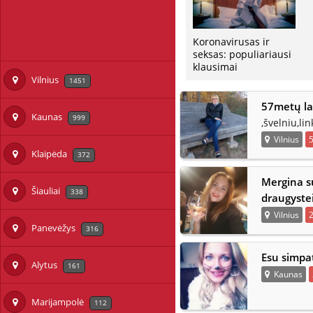
Koronavirusas ir
seksas: populiariausi
klausimai
Vilnius
1451
57metų la
Kaunas
999
,švelniu,li
Vilnius
Klaipėda
372
Mergina su
Šiauliai
338
draugyste
Vilnius
Panevėžys
316
Esu simpa
Alytus
161
Kaunas
Marijampolė
112