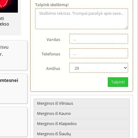
Talpink skelbimą!
ti
ekso
Vardas
aisvu
.
r
Telefonas
Amžius
rimtesnei
Talpinti
Merginos iš Vilniaus
Merginos iš Kauno
Merginos iš Klaipėdos
Merginos iš Šiaulių