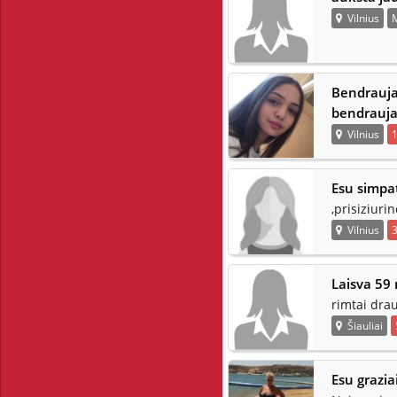
Vilnius
Bendraujan
bendrauja
Vilnius
Esu simpa
,prisiziur
Vilnius
Laisva 59 
rimtai drau
Šiauliai
Esu grazia