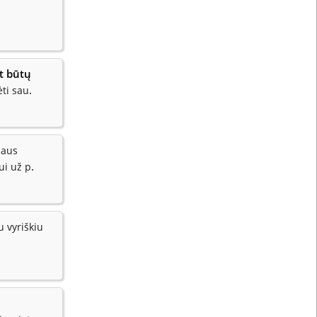
t būtų
.
ėti sau
naus
.
ui už p
 vyriškiu