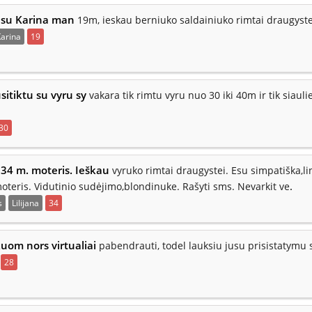
 esu Karina man
19m, ieskau berniuko saldainiuko rimtai draugyste
arina
19
sitiktu su vyru sy
vakara tik rimtu vyru nuo 30 iki 40m ir tik siaulie
30
 34 m. moteris. Ieškau
vyruko rimtai draugystei. Esu simpatiška,
.
oteris. Vidutinio sudėjimo,blondinuke. Rašyti sms. Nevarkit ve
s
Lilijana
34
kuom nors virtualiai
pabendrauti, todel lauksiu jusu prisistatymu
28