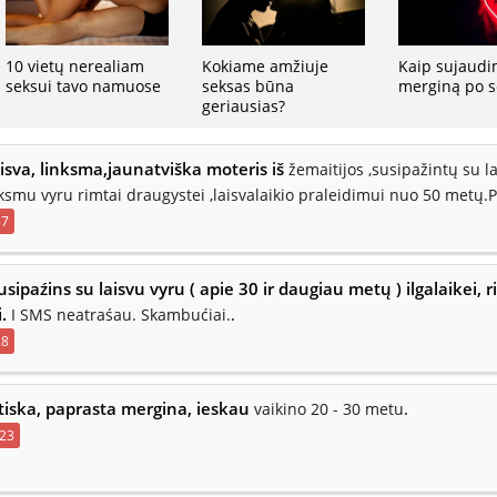
10 vietų nerealiam
Kokiame amžiuje
Kaip sujaudin
seksui tavo namuose
seksas būna
merginą po s
geriausias?
isva, linksma,jaunatviška moteris iš
žemaitijos ,susipažintų su l
nksmu vyru rimtai draugystei ,laisvalaikio praleidimui nuo 50 metų.P
57
sipaźins su laisvu vyru ( apie 30 ir daugiau metų ) ilgalaikei, 
i.
.
I SMS neatraśau. Skambućiai.
28
tiska, paprasta mergina, ieskau
.
vaikino 20 - 30 metu
23