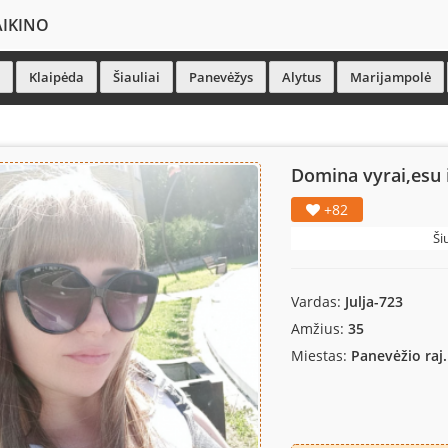
AIKINO
Klaipėda
Šiauliai
Panevėžys
Alytus
Marijampolė
Domina vyrai,esu 
+82
Ši
Vardas:
Julja-723
Amžius:
35
Miestas:
Panevėžio raj.