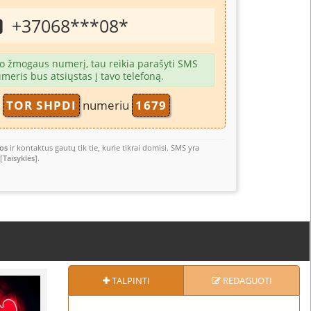
+37068
***
08
*
šio žmogaus numerį, tau reikia parašyti SMS
meris bus atsiųstas į tavo telefoną.
S
TOR SHPDI
numeriu
1679
os
ir kontaktus gautų tik tie, kurie tikrai domisi. SMS yra
[
Taisyklės
].
TALPINTI
REDAGUOTI