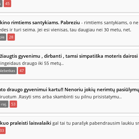
s
45
ikino rimtiems santykiams. Pabreziu
- rimtiems santykiams, o ne
.
edes ir turi seima. Jei esi vienisas, tau daugiau nei 30 metu, net
olė
28
iaugtis gyvenimu , dirbanti , tamsi simpatiška moteris dairosi
.
žingeidaus draugo iki 55 metų.
Nebetkas
47
mto draugo gyvenimui kartu!! Nenoriu jokių nerimtų pasiūlym
.
airuotum .Rasyti sms arba skambinti su pilnu prisistatymu.
raj.
53
kuo praleisti laisvalaiki
gal tai tu parašyk pabendrausim laukiu 
33