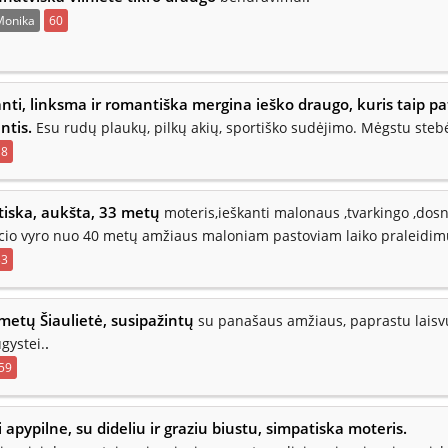
Monika
60
ti, linksma ir romantiška mergina ieško draugo, kuris taip pa
ntis.
Esu rudų plaukų, pilkų akių, sportiško sudėjimo. Mėgstu steb
18
tiska, aukšta, 33 metų
moteris,ieškanti malonaus ,tvarkingo ,dos
incio vyro nuo 40 metų amžiaus maloniam pastoviam laiko praleidim
33
metų Šiaulietė, susipažintų
su panašaus amžiaus, paprastu laisvu
.
gystei.
59
i apypilne, su dideliu ir graziu biustu, simpatiska moteris.