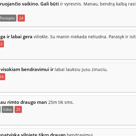
ruojančio vaikino. Gali būti
ir vyresnis. Manau, bendrą kalbą rasi
Paslaptis
24
nga ir labai gera
viliokle. Su manin niekada neliudna. Parasyk ir isit
32
a visokiam bendravimui ir
.
labai lauksiu jusu zinuciu
24
kau rimto draugo man
.
25m tik sms
Edita
25
natviska vilniete tikro draugo
.
bendravimui