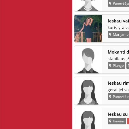
Panevėžy
Ieskau va
kuris yra v
Marijamp
Mokanti dž
stabilaus ,
Plungė
Ieskau ri
gerai jei v
Panevėžio 
Ieskau su 
Kaunas