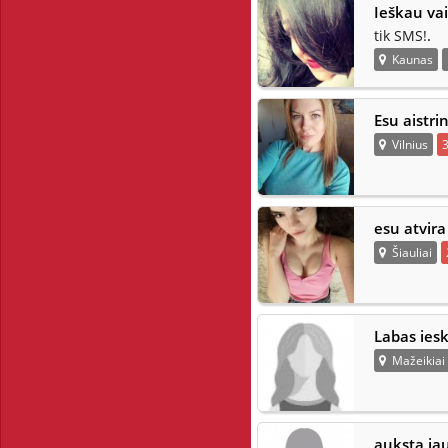
Ieškau vai
.
tik SMS!
Kaunas
Esu aistri
Vilnius
esu atvir
Šiauliai
Labas ies
Mažeikiai
auksta jau