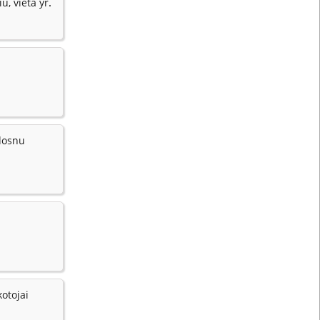
.
u, vieta yr
 dosnu
kotojai