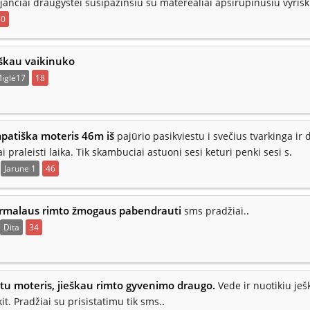
anciai draugystei susipazinsiu su materealiai apsirupinusiu vyriski
50
škau vaikinuko
iglė17
18
mpatiška moteris 46m iš
pajūrio pasikviestu i svečius tvarkinga ir
.
i praleisti laika. Tik skambuciai astuoni sesi keturi penki sesi s
Jarune 1
46
rmalaus rimto žmogaus pabendrauti
.
sms pradžiai.
Dita
34
tu moteris, jieškau rimto gyvenimo draugo.
Vede ir nuotikiu ješ
.
it. Pradžiai su prisistatimu tik sms.