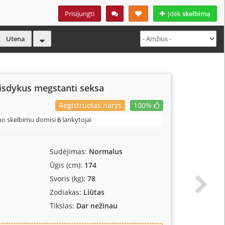
2
Prisijungti
Įdėk
skelbimą
Utena
isdykus megstanti seksa
Registruotas narys
100%
uo skelbimu domisi
6
lankytojai
Sudėjimas:
Normalus
Ūgis (cm):
174
Svoris (kg):
78
Zodiakas:
Liūtas
Tikslas:
Dar nežinau