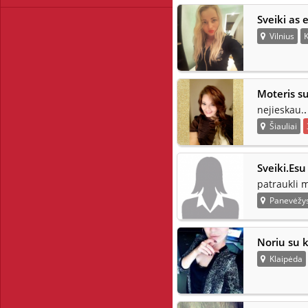
Sveiki as
Vilnius
K
Moteris su
.
nejieskau.
Šiauliai
Sveiki.Esu
patraukli m
Panevėžy
Noriu su 
Klaipėda